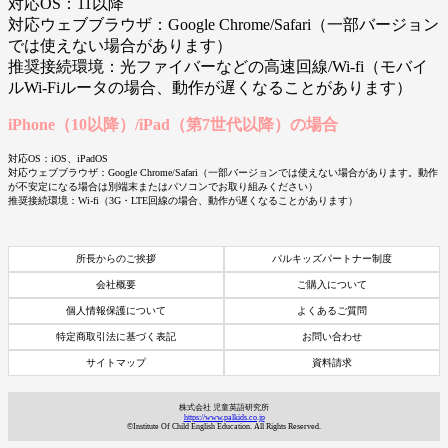
対応OS：11以降
対応ウェブブラウザ：Google Chrome/Safari（一部バージョン
では使えない場合があります）
推奨接続環境：光ファイバーなどの高速回線/Wi-fi（モバイ
ルWi-Fiルータの場合、動作が遅くなることがあります）
iPhone（10以降）/iPad（第7世代以降）の場合
対応OS：iOS、iPadOS
対応ウェブブラウザ：Google Chrome/Safari（一部バージョンでは使えない場合があります。動作
が不安定になる場合は別端末またはパソコンでお取り組みください）
推奨接続環境：Wi-fi（3G・LTE回線の場合、動作が遅くなることがあります）
所長からのご挨拶
パルキッズパートナー制度
会社概要
ご購入について
個人情報保護について
よくあるご質問
特定商取引法に基づく表記
お問い合わせ
サイトマップ
資料請求
資料請求
7日間体験レッスン
株式会社 児童英語研究所
付き
https://www.palkids.co.jp
©Institute Of Child English Education. All Rights Reserved.