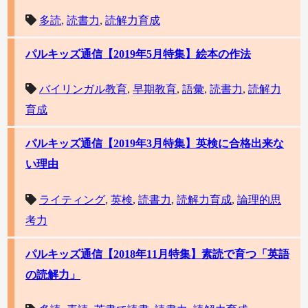
多読
,
読書力
,
読解力育成
パルキッズ通信【2019年5月特集】絵本の作法
バイリンガル教育
,
早期教育
,
語彙
,
読書力
,
読解力
育成
パルキッズ通信【2019年3月特集】英検に合格出来な
い理由
ライティング
,
英検
,
読書力
,
読解力育成
,
論理的思
考力
パルキッズ通信【2018年11月特集】素読で育つ「英語
の読解力」