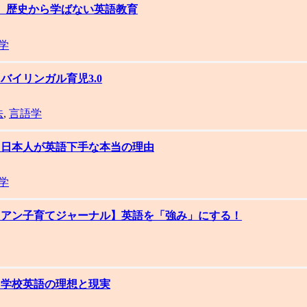
集】歴史から学ばない英語教育
学
バイリンガル育児3.0
法
,
言語学
集】日本人が英語下手な本当の理由
学
ワイアン子育てジャーナル】英語を「強み」にする！
集】学校英語の理想と現実