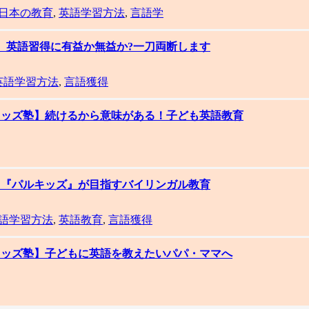
日本の教育
,
英語学習方法
,
言語学
集】英語習得に有益か無益か?一刀両断します
英語学習方法
,
言語獲得
ルキッズ塾】続けるから意味がある！子ども英語教育
集】『パルキッズ』が目指すバイリンガル教育
語学習方法
,
英語教育
,
言語獲得
ルキッズ塾】子どもに英語を教えたいパパ・ママへ