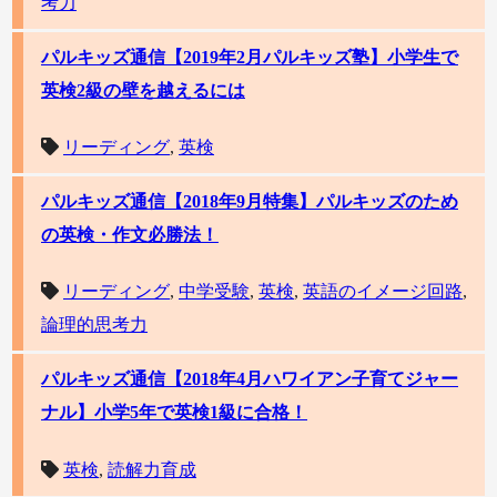
考力
パルキッズ通信【2019年2月パルキッズ塾】小学生で
英検2級の壁を越えるには
リーディング
,
英検
パルキッズ通信【2018年9月特集】パルキッズのため
の英検・作文必勝法！
リーディング
,
中学受験
,
英検
,
英語のイメージ回路
,
論理的思考力
パルキッズ通信【2018年4月ハワイアン子育てジャー
ナル】小学5年で英検1級に合格！
英検
,
読解力育成