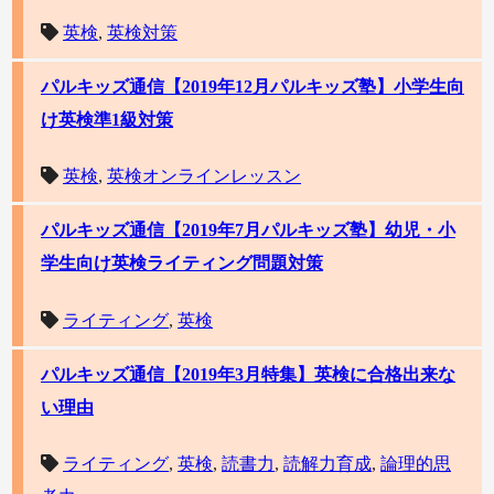
英検
,
英検対策
パルキッズ通信【2019年12月パルキッズ塾】小学生向
け英検準1級対策
英検
,
英検オンラインレッスン
パルキッズ通信【2019年7月パルキッズ塾】幼児・小
学生向け英検ライティング問題対策
ライティング
,
英検
パルキッズ通信【2019年3月特集】英検に合格出来な
い理由
ライティング
,
英検
,
読書力
,
読解力育成
,
論理的思