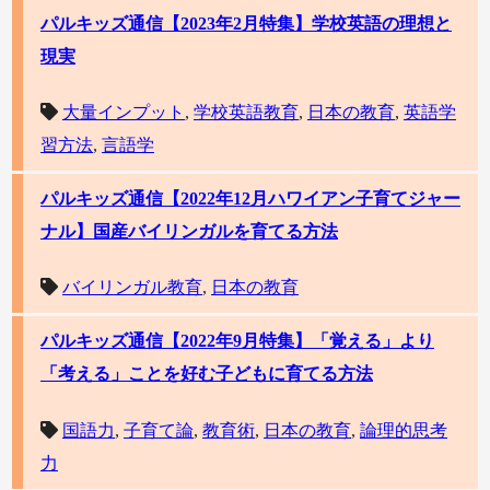
パルキッズ通信【2023年2月特集】学校英語の理想と
現実
大量インプット
,
学校英語教育
,
日本の教育
,
英語学
習方法
,
言語学
パルキッズ通信【2022年12月ハワイアン子育てジャー
ナル】国産バイリンガルを育てる方法
バイリンガル教育
,
日本の教育
パルキッズ通信【2022年9月特集】「覚える」より
「考える」ことを好む子どもに育てる方法
国語力
,
子育て論
,
教育術
,
日本の教育
,
論理的思考
力