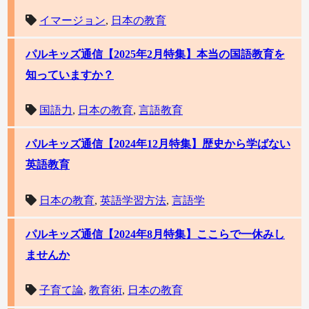
イマージョン
,
日本の教育
パルキッズ通信【2025年2月特集】本当の国語教育を
知っていますか？
国語力
,
日本の教育
,
言語教育
パルキッズ通信【2024年12月特集】歴史から学ばない
英語教育
日本の教育
,
英語学習方法
,
言語学
パルキッズ通信【2024年8月特集】ここらで一休みし
ませんか
子育て論
,
教育術
,
日本の教育