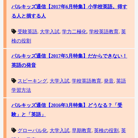
パルキッズ通信【2017年6月特集】小学校英語。得す
る人と損する人
受験英語
,
大学入試
,
学力二極化
,
学校英語教育
,
英
検の役割
パルキッズ通信【2017年5月特集】だからできない！
英語の発音
スピーキング
,
大学入試
,
学校英語教育
,
発音
,
英語
学習方法
パルキッズ通信【2016年3月特集】どうなる？「受
験」と「英語」
グローバル化
,
大学入試
,
早期教育
,
英検の役割
,
英