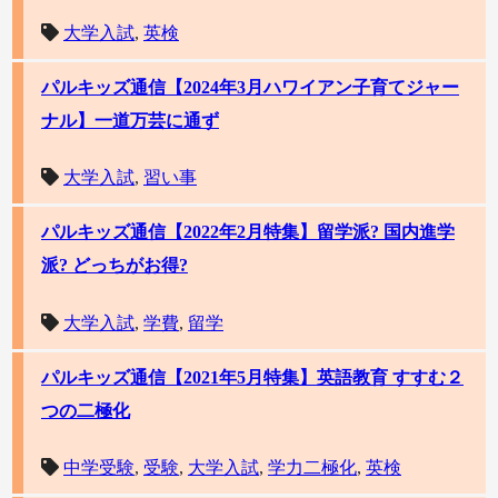
大学入試
,
英検
パルキッズ通信【2024年3月ハワイアン子育てジャー
ナル】一道万芸に通ず
大学入試
,
習い事
パルキッズ通信【2022年2月特集】留学派? 国内進学
派? どっちがお得?
大学入試
,
学費
,
留学
パルキッズ通信【2021年5月特集】英語教育 すすむ２
つの二極化
中学受験
,
受験
,
大学入試
,
学力二極化
,
英検