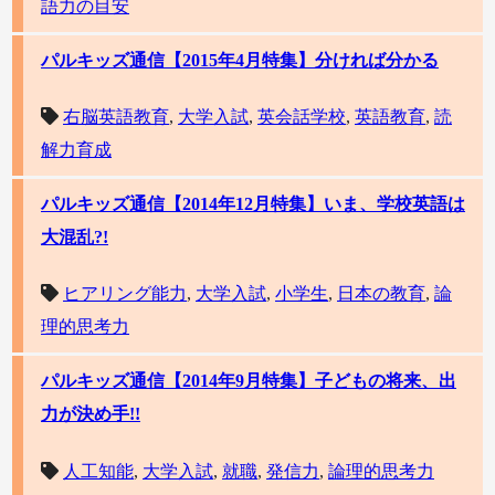
語力の目安
パルキッズ通信【2015年4月特集】分ければ分かる
右脳英語教育
,
大学入試
,
英会話学校
,
英語教育
,
読
解力育成
パルキッズ通信【2014年12月特集】いま、学校英語は
大混乱?!
ヒアリング能力
,
大学入試
,
小学生
,
日本の教育
,
論
理的思考力
パルキッズ通信【2014年9月特集】子どもの将来、出
力が決め手!!
人工知能
,
大学入試
,
就職
,
発信力
,
論理的思考力