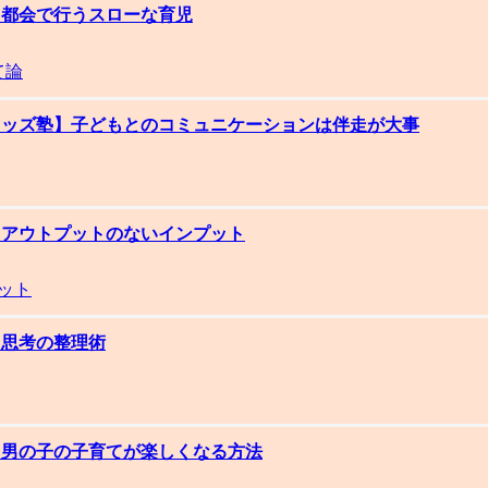
集】都会で行うスローな育児
て論
ルキッズ塾】子どもとのコミュニケーションは伴走が大事
集】アウトプットのないインプット
ット
】思考の整理術
集】男の子の子育てが楽しくなる方法