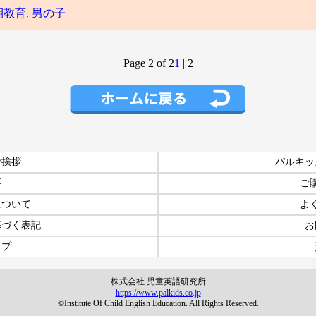
期教育
,
男の子
Page 2 of 2
1
|
2
ご挨拶
パルキッ
要
ご
について
よ
基づく表記
お
ップ
株式会社 児童英語研究所
https://www.palkids.co.jp
©Institute Of Child English Education. All Rights Reserved.