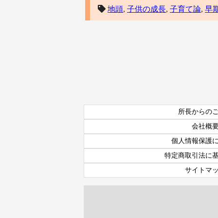
地頭
,
子供の成長
,
子育て論
,
早
所長からの
会社概
個人情報保護
特定商取引法に
サイトマ