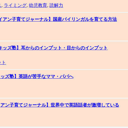
ス
,
ライミング
,
幼児教育
,
読解力
ハワイアン子育てジャーナル】国産バイリンガルを育てる方法
パルキッズ塾】耳からのインプット・目からのインプット
ット
ルキッズ塾】英語が苦手なママ・パパへ
ワイアン子育てジャーナル】世界中で英語話者が激増している