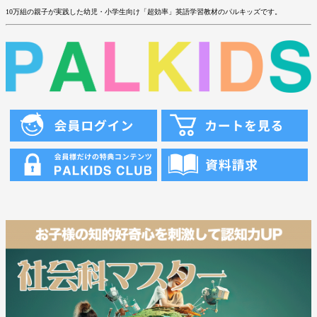
10万組の親子が実践した幼児・小学生向け「超効率」英語学習教材のパルキッズです。