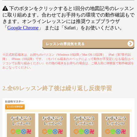
下のボタンをクリックすると1回分の地図記号のレッスン
に取り組めます。合わせてお手持ちの環境での動作確認もで
きます。オンラインレッスンには推奨ウェブブラウザ
「
Google Chrome
」 または「Safari」をお使いください。
※正式対応端末は、お持ちのパソコン（Windows 10以降／Mac OS 11以降）、iPad（第7世代以
降）、iPhone（10以降）です。（モバイル端末のスペックによって動作が不安定になる場合はパ
ソコンでお取り組みください）その他の端末をお持ちの場合は、ご購入前に体験版で動作確認を
おこなってください。
2.全69レッスン終了後は繰り返し反復学習