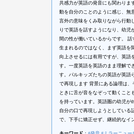
共感力が英語の発音にも関わりま
動を自分のことのように感じ、無
言外の意味をくみ取りながら行動
りで英語を話すようになり、幼児
間の性が働いているからです。 話
生まれるのではなく、まず英語を
向上させるには有用ですが、英語
す。一度英語を英語のまま理解で
す。パルキッズたちの英語が英語
で再現します 背景にある論理は
ときに舌が音をなぞって動くこと
を持っています。英語圏の幼児がth
自分の口で再現しようとしている
で、下手に矯正せず、継続的なイ
キーワード
：
#発音 #ミラーニュー