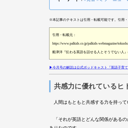
※本記事のテキストは引用・転載可能です。引用・
引用・転載元：
https://www.palkids.co.jp/palkids-webmagazine/tokush
船津洋『伝わる英語を話せる人とそうでない人』(株
▶︎今月号の解説は公式ポッドキャスト『英語子育
共感力に優れているヒ
人間はもともと共感する力を持って
「それが英語とどんな関係があるの
ありなのです。