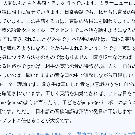
す 人間はもともと共感する力を持っています。ミラーニューロ
意識に相手に寄せていきます。日常会話でも、私たちは言葉の
しています。この共感する力は、言語の習得にも関わります。
が親の語彙やスタイル、アクセントで日本語を話すようになる
す前に聞き取れることが必要です 本記事の結論は、伝わる英
聞き取れるようになることから生まれるということです。英語
を身につける方法そのものではありません。聞き取れなければ
きる回路ができれば、相手の英語の音の特徴が頭に入り、自分
らしいのは、聞いたままの音を口の中で調整しながら再現してい
、モーター理論です。聞き手は耳にした音を無意識のうちに自分
も確認されています。正しく英語を知覚できれば、ヒトは目を
inkをfinkのように言ったり、子どもがpurpleをパーポーの
証です。ただし、日本語の音韻知識は英語の発音に干渉します
ンプットに任せることが大切です。
ロン #インプット #共感力 #モーター理論 #知覚 #インプット #