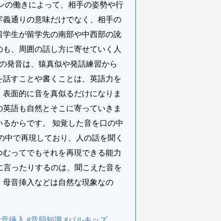
ンの働きによって、相手の姿勢や行
字義通りの意味だけでなく、相手の
留学生が留学先の南部や中西部の訛
のも、周囲の話し方に寄せていく人
語の発音は、猿真似や発話練習から
を話すことや書くことは、英語力を
、表面的に音を真似るだけになりま
の英語も自然とそこに寄っていきま
るからです。 知覚した音を口の中
の中で再現しており、人の話を聞く
つむってでもそれを再現できる能力
ように言ったりするのは、聞こえた音を
。母音挿入などは自然な現象なの
母音挿入 #音韻知識 #パルキッズ