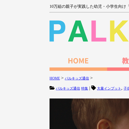
10万組の親子が実践した幼児・小学生向け
>
>
HOME
パルキッズ通信
|
,
パルキッズ通信
特集
大量インプット
子