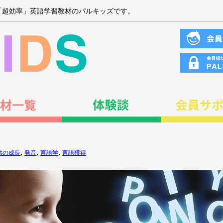
「超効率」英語学習教材のパルキッズです。
,
,
,
供の成長
発音
言語学
言語獲得