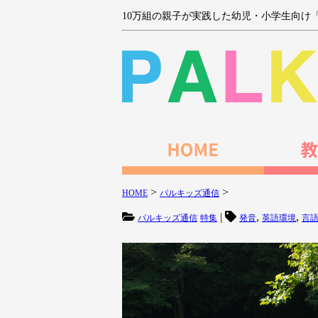
10万組の親子が実践した幼児・小学生向け
>
>
HOME
パルキッズ通信
|
,
,
パルキッズ通信
特集
発音
英語環境
言