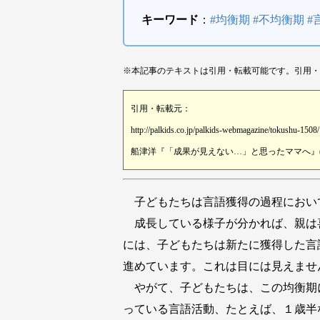
キーワード
：
#均衡期 #不均衡期 #
※本記事のテキストは引用・転載可能です。引用・
引用・転載元：
http://palkids.co.jp/palkids-webmagazine/tokushu-1508/
船津洋『「成果が見えない…」と思ったママへ』(株
子どもたちは言語獲得の過程におい
成長している様子が分かれば、親は
には、子どもたちは新たに獲得した言
進めています。これは目には見えませ
やがて、子どもたちは、この均衡期
っている言語活動、たとえば、１歳半