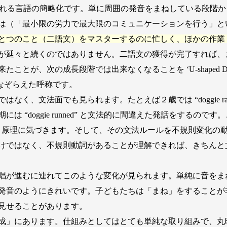
ocess’ と呼ばれる言語の簡略化です。単に周囲の発音をまねしてい
は（「最小限の労力で最大限のコミュニケーションを行う」と
とつのこと（二語文）をマスターするのに忙しく、ほかの作業
延々と続くのではありません。二語文の獲得が完了すれば、また元通
が、次の成長段階では出来なくなることを ‘U-shaped Deve
なぞらえた呼称です。
く、文法面でも見られます。たとえば２歳では “doggie r
 “doggie runned” と文法的に間違えた発話をするのです
う原理に気づきます。そして、その文法ルールを不規則変化の動詞にも
けではなく、不規則動詞があることが理解できれば、きちんと
唱が進むに連れてこのような変化が見られます。単純に音をま
発音のようにきれいです。子どもたちは「まね」をすることが
見せることがあります。
成」にあります。仕組みとしてはとても単純な取り組みで、丸