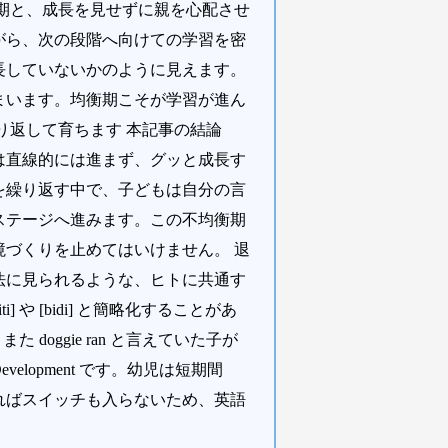
期と、成長を見せずに親を心配させ
がら、次の段階へ向けての学習を密
長していないかのように見えます。
まいます。均衡期こそが学習が進ん
り返して育ちます 本記事の結論
は直線的には進まず、グッと成長す
を繰り返す中で、子どもは自分の言
ステージへ進みます。この不均衡期
づくりを止めてはいけません。 退
法に見られるような、ヒトに共通す
] や [bidi] と簡略化することがあ
た doggie ran と言えていた子が
velopment です。幼児は短期間
ればスイッチも入らないため、英語