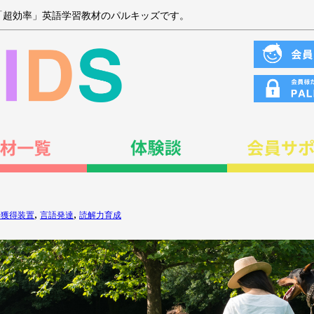
「超効率」英語学習教材のパルキッズです。
,
,
語獲得装置
言語発達
読解力育成