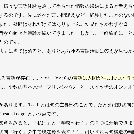
、様々な言語体験を通して得られた情報の帰納によると考えら
するのです。先に述べた言い間違えなど、経験したことのない
また、疑問はそれだけではありません。幼児たちがわずか２、
昔から延々と議論が続いてきました。しかし、「経験的に」と
たのです。
法」に当てはめると、ありとあらゆる言語活動に答えが見つか
言われる言語が存在しますが、それらの
言語は人間が生まれつき持
は、少数の基本原理「プリンシパル」と、スイッチのオン／オ
edge’ があります。’head’ とは句の主要部のことで、たとえば
 at edge’ という点です。
文章をみると、「私は」と「学校へ行く」の２つに分解できま
詞句「行く」の中で現在形を表す「く」はいずれも句構造の端