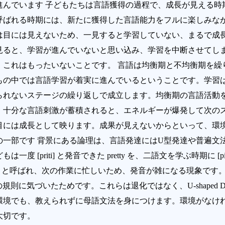
進んでいます 子どもたちは言語獲得の過程で、成長が見える時
呼ばれる時期には、新たに獲得した言語能力をフルに楽しみな
は目には見えないため、一見すると学習していない、まるで成
見ると、学習が進んでいないと思い込み、学習を中断させてし
これはもったいないことです。 言語は均衡期と不均衡期を繰
もの中では言語学習が着実に進んでいるということです。学習
られないステージの繰り返しで成立します。均衡期の言語活動
、十分な言語刺激が蓄積されると、エネルギーが爆発して次の
目には成長として映ります。成果が見えないからといって、環境
の一部です 背景にある論理は、言語発達にはU型発達や普遍文
[priti] と発音できた pretty を、二語文を学ぶ時期に [piti
process と呼ばれ、次の作業に忙しいため、発音が雑になる現象です。ま
過去形の規則に気づいたためです。これらは退化ではなく、U-shaped De
環境でも、教えられずに母語文法を身につけます。環境がなけ
大切です。