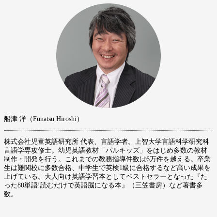
船津 洋（Funatsu Hiroshi）
株式会社児童英語研究所 代表、言語学者。上智大学言語科学研究科
言語学専攻修士。幼児英語教材「パルキッズ」をはじめ多数の教材
制作・開発を行う。これまでの教務指導件数は6万件を越える。卒業
生は難関校に多数合格、中学生で英検1級に合格するなど高い成果を
上げている。大人向け英語学習本としてベストセラーとなった『た
った80単語!読むだけで英語脳になる本』（三笠書房）など著書多
数。