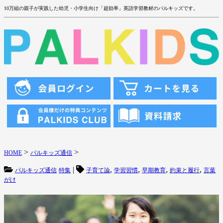
10万組の親子が実践した幼児・小学生向け「超効率」英語学習教材のパルキッズです。
>
>
HOME
パルキッズ通信
|
,
,
,
,
パルキッズ通信
特集
子育て論
学習習慣
早期教育
約束と履行
言葉
がけ