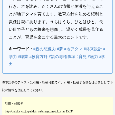
行き、本を読み、たくさんの情報と刺激を与えるこ
とが地アタマを育てます。教育方針を決める権利と
責任は親にあります。うちはうち、ひとはひと。長
い目で子どもの将来を想像し、温かく成長を見守る
ことが、育児を楽にする最大のヒントです。
キーワード
：
#親の想像力 #夢 #地アタマ #将来設計 #
学力 #職業 #教育方針 #親の専権事項 #育児 #底力 #学
力
※本記事のテキストは引用・転載可能です。引用・転載する場合は出典として下
記の情報を併記してください。
引用・転載元：
http://palkids.co.jp/palkids-webmagazine/tokushu-1503/