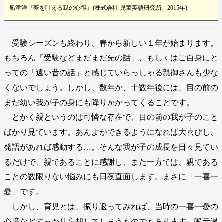
船津洋『夢を叶える親の心得』(株式会社 児童英語研究所、2015年)
受験シーズンも終わり、春から新しい１年が始まります。
もちろん「受験などまだまだ先の話」、もしくはご自身にと
っての「遠い昔の話」と感じていらっしゃる親御さんも少な
くないでしょう。しかし、数年か、十数年後には、目の前の
まだ幼い我が子の身にも降りかかってくることです。
とかく親というのは可憐な存在で、目の前の我が子のこと
ばかり見ています。あんよができるようになれば大喜びし、
発語があれば感動する…。そんな我が子の成長を日々見てい
るだけで、親であることに感謝し、また一方では、親である
ことの数限りない悩みにも日夜直面します。まさに「一喜一
憂」です。
しかし、育児とは、振り返ってみれば、当時の一喜一憂の
心境などすっかり忘却してしまうものでもあります。喉元過