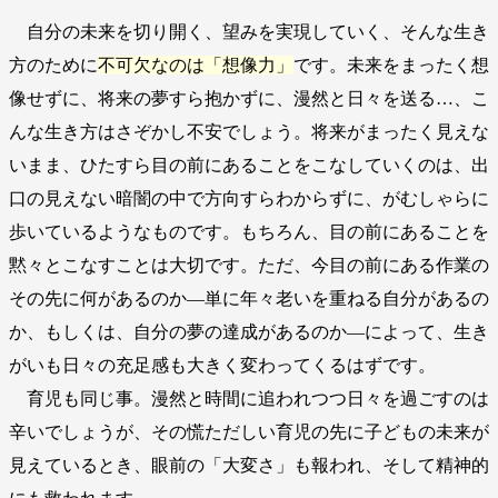
自分の未来を切り開く、望みを実現していく、そんな生き
方のために
不可欠なのは「想像力」
です。未来をまったく想
像せずに、将来の夢すら抱かずに、漫然と日々を送る…、こ
んな生き方はさぞかし不安でしょう。将来がまったく見えな
いまま、ひたすら目の前にあることをこなしていくのは、出
口の見えない暗闇の中で方向すらわからずに、がむしゃらに
歩いているようなものです。もちろん、目の前にあることを
黙々とこなすことは大切です。ただ、今目の前にある作業の
その先に何があるのか―単に年々老いを重ねる自分があるの
か、もしくは、自分の夢の達成があるのか―によって、生き
がいも日々の充足感も大きく変わってくるはずです。
育児も同じ事。漫然と時間に追われつつ日々を過ごすのは
辛いでしょうが、その慌ただしい育児の先に子どもの未来が
見えているとき、眼前の「大変さ」も報われ、そして精神的