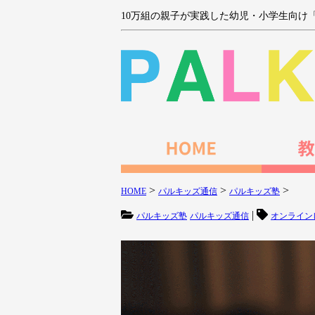
10万組の親子が実践した幼児・小学生向け
>
>
>
HOME
パルキッズ通信
パルキッズ塾
|
パルキッズ塾
パルキッズ通信
オンライン