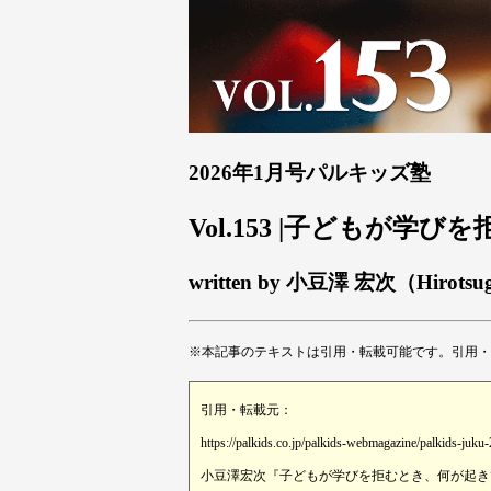
2026年1月号パルキッズ塾
Vol.153 |子どもが
written by 小豆澤 宏次（Hirotsu
※本記事のテキストは引用・転載可能です。引用・
引用・転載元：
https://palkids.co.jp/palkids-webmagazine/palkids-juku
小豆澤宏次『子どもが学びを拒むとき、何が起きてい