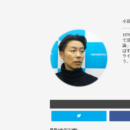
小豆澤
1
て
論
ば
ラ
う