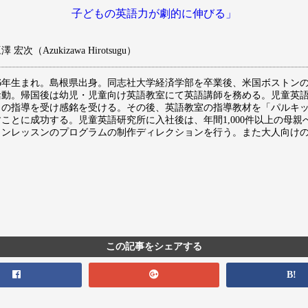
子どもの英語力が劇的に伸びる」
 宏次（Azukizawa Hirotsugu）
976年生まれ。島根県出身。同志社大学経済学部を卒業後、米国ボストン
活動。帰国後は幼児・児童向け英語教室にて英語講師を務める。児童英
」の指導を受け感銘を受ける。その後、英語教室の指導教材を「パルキ
すことに成功する。児童英語研究所に入社後は、年間1,000件以上の母
インレッスンのプログラムの制作ディレクションを行う。また大人向け
。
この記事をシェアする
B!