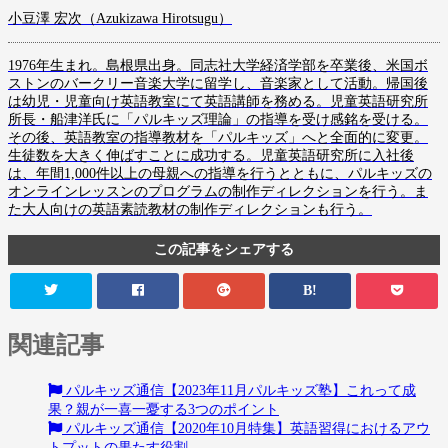
小豆澤 宏次（Azukizawa Hirotsugu）
1976年生まれ。島根県出身。同志社大学経済学部を卒業後、米国ボ
ストンのバークリー音楽大学に留学し、音楽家として活動。帰国後
は幼児・児童向け英語教室にて英語講師を務める。児童英語研究所
所長・船津洋氏に「パルキッズ理論」の指導を受け感銘を受ける。
その後、英語教室の指導教材を「パルキッズ」へと全面的に変更。
生徒数を大きく伸ばすことに成功する。児童英語研究所に入社後
は、年間1,000件以上の母親への指導を行うとともに、パルキッズの
オンラインレッスンのプログラムの制作ディレクションを行う。ま
た大人向けの英語素読教材の制作ディレクションも行う。
この記事をシェアする
B!
関連記事
パルキッズ通信【2023年11月パルキッズ塾】これって成
果？親が一喜一憂する3つのポイント
パルキッズ通信【2020年10月特集】英語習得におけるアウ
トプットの果たす役割