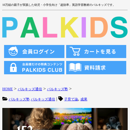
10万組の親子が実践した幼児・小学生向け「超効率」英語学習教材のパルキッズです。
>
>
>
HOME
パルキッズ通信
パルキッズ塾
|
,
パルキッズ塾
パルキッズ通信
子育て論
成果