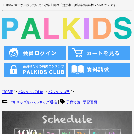
10万組の親子が実践した幼児・小学生向け「超効率」英語学習教材のパルキッズです。
>
>
>
HOME
パルキッズ通信
パルキッズ塾
|
,
パルキッズ塾
パルキッズ通信
子育て論
学習習慣