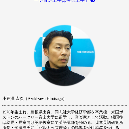
ーション上手は英語上手」
小豆澤 宏次（Azukizawa Hirotsugu）
1976年生まれ。島根県出身。同志社大学経済学部を卒業後、米国ボ
ストンのバークリー音楽大学に留学し、音楽家として活動。帰国後
は幼児・児童向け英語教室にて英語講師を務める。児童英語研究所
所長・船津洋氏に「パルキッズ理論」の指導を受け感銘を受ける。