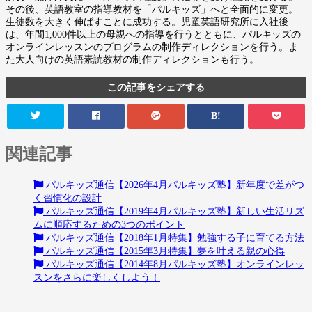
その後、英語教室の指導教材を「パルキッズ」へと全面的に変更。
生徒数を大きく伸ばすことに成功する。児童英語研究所に入社後
は、年間1,000件以上の母親への指導を行うとともに、パルキッズの
オンラインレッスンのプログラムの制作ディレクションを行う。ま
た大人向けの英語素読教材の制作ディレクションも行う。
この記事をシェアする
B!
関連記事
パルキッズ通信【2026年4月パルキッズ塾】新年度で差がつ
く習慣化の設計
パルキッズ通信【2019年4月パルキッズ塾】新しい生活リズ
ムに順応するための3つのポイント
パルキッズ通信【2018年1月特集】勉強する子に育てる方法
パルキッズ通信【2015年3月特集】夢を叶える親の心得
パルキッズ通信【2014年8月パルキッズ塾】オンラインレッ
スンをさらに楽しくしよう！