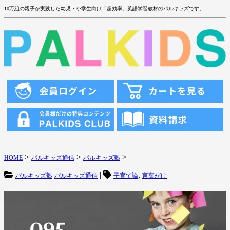
10万組の親子が実践した幼児・小学生向け「超効率」英語学習教材のパルキッズです。
>
>
>
HOME
パルキッズ通信
パルキッズ塾
|
,
パルキッズ塾
パルキッズ通信
子育て論
言葉がけ