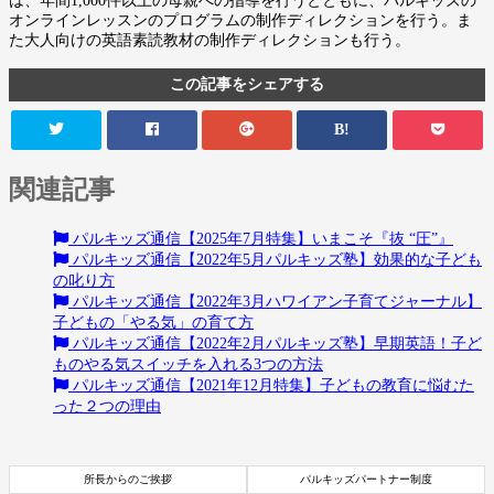
は、年間1,000件以上の母親への指導を行うとともに、パルキッズの
オンラインレッスンのプログラムの制作ディレクションを行う。ま
た大人向けの英語素読教材の制作ディレクションも行う。
この記事をシェアする
B!
関連記事
パルキッズ通信【2025年7月特集】いまこそ『抜 “圧”』
パルキッズ通信【2022年5月パルキッズ塾】効果的な子ども
の叱り方
パルキッズ通信【2022年3月ハワイアン子育てジャーナル】
子どもの「やる気」の育て方
パルキッズ通信【2022年2月パルキッズ塾】早期英語！子ど
ものやる気スイッチを入れる3つの方法
パルキッズ通信【2021年12月特集】子どもの教育に悩むた
った２つの理由
所長からのご挨拶
パルキッズパートナー制度