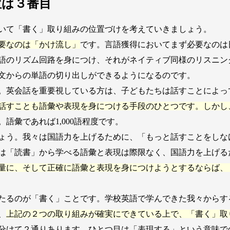
位は３番目
いて「書く」取り組みの位置づけを考えていきましょう。
要なのは「かけ流し」
です。言語獲得においてまず必要なのは
語のリズム回路を身につけ、それがネイティブ同様のリスニン
文からの単語の切り出しができるようになるのです。
。英会話を重要視している方は、子どもたちは話すことによっ
話すことも語彙や表現を身につける手段のひとつです。しかし
。語彙であれば1,000語程度です。
ょう。我々は国語力を上げるために、「もっと話すことをしな
は「読書」から学べる語彙と表現は際限なく、国語力を上げる
量に、そして正確に語彙と表現を身につけようとするならば、
たるのが「書く」ことです。学校英語で学んできた我々からす
、
上記の２つの取り組みが確実にできている上で、「書く」取
分けて２通りあります。ひとつ目は「表現する」という意味で