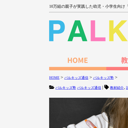
10万組の親子が実践した幼児・小学生向け
>
>
>
HOME
パルキッズ通信
パルキッズ塾
|
,
パルキッズ塾
パルキッズ通信
教材紹介