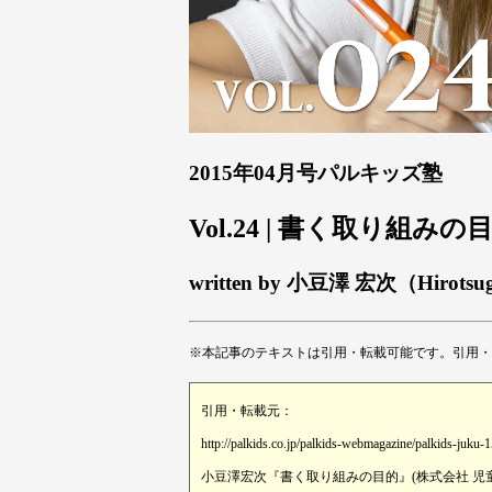
2015年04月号パルキッズ塾
Vol.24 | 書く取り組みの
written by 小豆澤 宏次（Hirotsu
※本記事のテキストは引用・転載可能です。引用・
引用・転載元：
http://palkids.co.jp/palkids-webmagazine/palkids-juku-
小豆澤宏次『書く取り組みの目的』(株式会社 児童