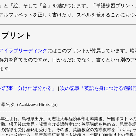
」と「絵」そして「音」を結びつけます。「単語練習プリント
アルファベットを正しく書けたり、スペルを覚えることにもつ
しプリント
アイラブリーディング
にはこのプリントが付属しています。暗
解力を育てるのですが、口からだけでなく、書くという別のア
ます。
の記事「分ければ分かる」
|
次の記事「英語を身につける適齢
 宏次（Azukizawa Hirotsugu）
976年生まれ。島根県出身。同志社大学経済学部を卒業後、米国ボストン
活動。帰国後は幼児・児童向け英語教室にて英語講師を務める。児童英
」の指導を受け感銘を受ける。その後、英語教室の指導教材を「パルキ
すことに成功する。児童英語研究所に入社後は、年間1,000件以上の母