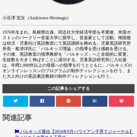
小豆澤 宏次（Azukizawa Hirotsugu）
1976年生まれ。島根県出身。同志社大学経済学部を卒業後、米国ボ
ストンのバークリー音楽大学に留学し、音楽家として活動。帰国後
は幼児・児童向け英語教室にて英語講師を務める。児童英語研究所
所長・船津洋氏に「パルキッズ理論」の指導を受け感銘を受ける。
その後、英語教室の指導教材を「パルキッズ」へと全面的に変更。
生徒数を大きく伸ばすことに成功する。児童英語研究所に入社後
は、年間1,000件以上の母親への指導を行うとともに、パルキッズの
オンラインレッスンのプログラムの制作ディレクションを行う。ま
た大人向けの英語素読教材の制作ディレクションも行う。
この記事をシェアする
B!
関連記事
パルキッズ通信【2016年9月ハワイアン子育てジャーナル】