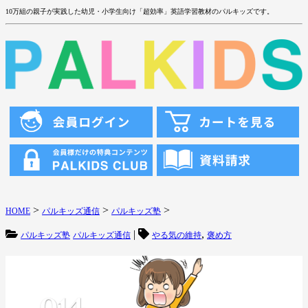
10万組の親子が実践した幼児・小学生向け「超効率」英語学習教材のパルキッズです。
>
>
>
HOME
パルキッズ通信
パルキッズ塾
|
,
パルキッズ塾
パルキッズ通信
やる気の維持
褒め方