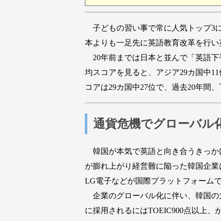
子どもの習い事で常に人気トップ3に
本よりも一足先に英語教育改革を行い
20年前までは日本と並んで「英語下手」
均スコアを見ると、アジア29カ国中
コアは29カ国中27位で、過去20年間
通貨危機でグローバル
韓国が本気で英語と向き合うきっかけ
が膨れ上がり経営難に陥った韓国企業
LG電子などが国際プラットフォーム
企業のグローバル化に伴い、韓国の
に採用されるにはTOEIC900点以