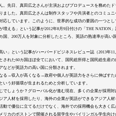
ん。先日、真田広之さんが主演およびプロデュースを務めたドラ
りました。真田広之さんは制作スタッフや共演者とのコミュニ
対応しています。このように、世界的な成功の要因の一つとし
」という記事が2012年8月9日付けの「THE NATION」誌に掲載
0カ国、200万人を対象に分析したところ、英語の熟達率が高い
」という記事がハーバードビジネスレビュー誌（2013年11
とされた60カ国ほぼ全てにおいて、国民総所得と国民総生産
アなどが英語力の高い国に分類されます。
なる→収入が高くなる→政府や個人が英語力をさらに伸ばすた
という好循環が生まれるためと分析しています。
じでしょうか？グローバル化が進む現在、多くの企業が採用対
ジア人材を採用したり、海外の企業が英語ができるアジア人材
活動で優位に立てるだけでなく、海外での採用機会も大きく広
メリカのボストンで開催される留学生やバイリンガル学生向け