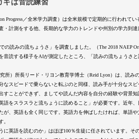
カギは音読練習
 of Education Progress／全米学力調査）は全米規模で定期的
査・計測をする他、長期的な学力のトレンドや州別の学力到達
の流ちょうさ」を調査しました。（The 2018 NAEP Oral Read
を音読する様子をAIが測定したところ、「読みの流ちょうさ
究所）所長リード・リヨン教育学博士（Reid Lyon）は、読
分なスピードで乗らないと転ぶのと同様、読み手が十分なスピ
出すことができず、ましてや読んだ内容を自分の経験や背景知
英語をスラスラと流ちょうに読めること」が必要です。近年、
たが、英語も全く同じです。英語力を伸ばしたければ、単語や
す。
に英語を読むのか」はほぼ100％生徒に任されています。そ