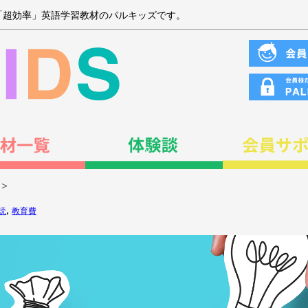
「超効率」英語学習教材のパルキッズです。
>
,
読
教育費