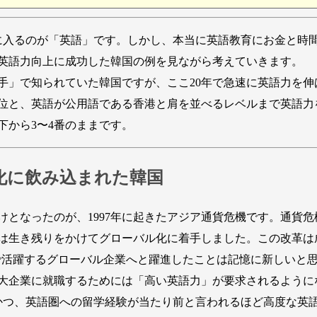
入るのが「英語」です。しかし、本当に英語教育にお金と時
英語力向上に成功した韓国の例を見ながら考えていきます。
で知られていた韓国ですが、ここ20年で急速に英語力を伸ばしてい
11位と、英語が公用語である香港と肩を並べるレベルまで英語
、下から3〜4番のままです。
化に飲み込まれた韓国
となったのが、1997年に起きたアジア通貨危機です。通貨
は生き残りをかけてグローバル化に着手しました。この改革は
で活躍するグローバル企業へと躍進したことは記憶に新しいと
大企業に就職するためには「高い英語力」が要求されるように
上、かつ、英語圏への留学経験が当たり前と言われるほど高度な