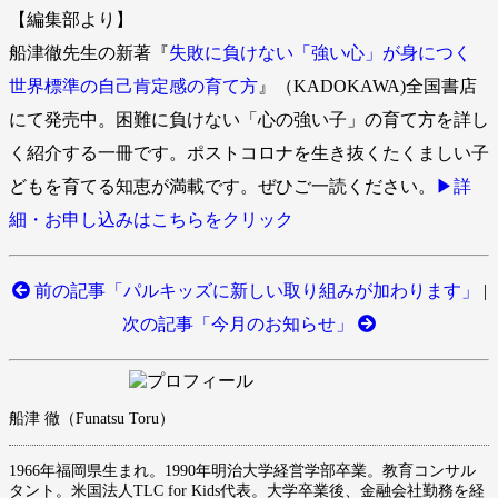
【編集部より】
船津徹先生の新著『
失敗に負けない「強い心」が身につく
世界標準の自己肯定感の育て方
』（KADOKAWA)全国書店
にて発売中。困難に負けない「心の強い子」の育て方を詳し
く紹介する一冊です。ポストコロナを生き抜くたくましい子
どもを育てる知恵が満載です。ぜひご一読ください。
▶︎詳
細・お申し込みはこちらをクリック
前の記事「パルキッズに新しい取り組みが加わります」
|
次の記事「今月のお知らせ」
船津 徹（Funatsu Toru）
1966年福岡県生まれ。1990年明治大学経営学部卒業。教育コンサル
タント。米国法人TLC for Kids代表。大学卒業後、金融会社勤務を経