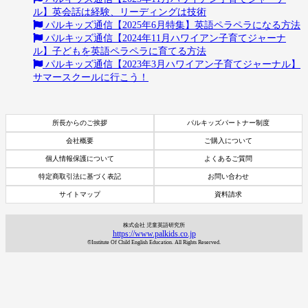
ル】英会話は経験、リーディングは技術
パルキッズ通信【2025年6月特集】英語ペラペラになる方法
パルキッズ通信【2024年11月ハワイアン子育てジャーナ
ル】子どもを英語ペラペラに育てる方法
パルキッズ通信【2023年3月ハワイアン子育てジャーナル】
サマースクールに行こう！
所長からのご挨拶
パルキッズパートナー制度
会社概要
ご購入について
個人情報保護について
よくあるご質問
特定商取引法に基づく表記
お問い合わせ
サイトマップ
資料請求
株式会社 児童英語研究所
https://www.palkids.co.jp
©Institute Of Child English Education. All Rights Reserved.