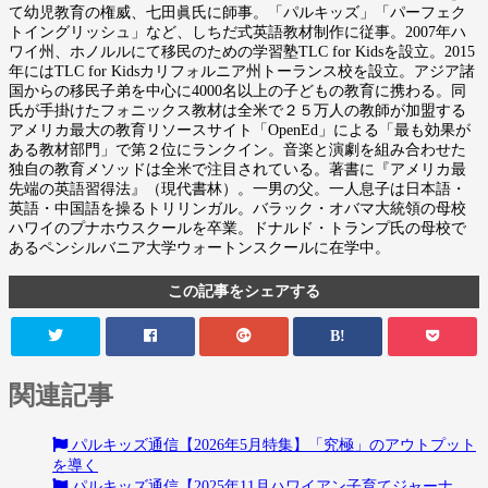
て幼児教育の権威、七田眞氏に師事。「パルキッズ」「パーフェク
トイングリッシュ」など、しちだ式英語教材制作に従事。2007年ハ
ワイ州、ホノルルにて移民のための学習塾TLC for Kidsを設立。2015
年にはTLC for Kidsカリフォルニア州トーランス校を設立。アジア諸
国からの移民子弟を中心に4000名以上の子どもの教育に携わる。同
氏が手掛けたフォニックス教材は全米で２５万人の教師が加盟する
アメリカ最大の教育リソースサイト「OpenEd」による「最も効果が
ある教材部門」で第２位にランクイン。音楽と演劇を組み合わせた
独自の教育メソッドは全米で注目されている。著書に『アメリカ最
先端の英語習得法』（現代書林）。一男の父。一人息子は日本語・
英語・中国語を操るトリリンガル。バラック・オバマ大統領の母校
ハワイのプナホウスクールを卒業。ドナルド・トランプ氏の母校で
あるペンシルバニア大学ウォートンスクールに在学中。
この記事をシェアする
B!
関連記事
パルキッズ通信【2026年5月特集】「究極」のアウトプット
を導く
パルキッズ通信【2025年11月ハワイアン子育てジャーナ