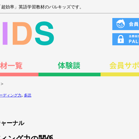
「超効率」英語学習教材のパルキッズです。
>
,
ーディング力
多読
ジャーナル
リーディング力の関係