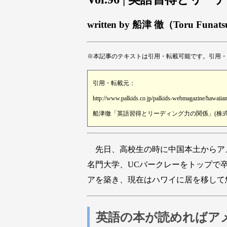
written by 船津 徹（Toru Funat
※本記事のテキストは引用・転載可能です。引用・
引用・転載元：
http://www.palkids.co.jp/palkids-webmagazine/hawaiia
船津徹「英語習得とリーディング力の関係」(株式会
先日、高校生の時に中国本土からア
名門大学、UCバークレーをトップで
アを築き、現在はハワイに居を移して
英語の本が読めればア