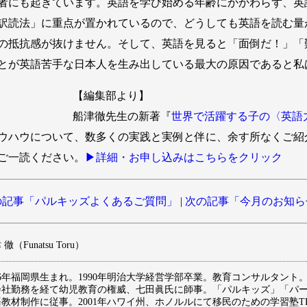
者にも起きています。英語を学び始める年齢にかかわらず、英
訳読法」に重点が置かれているので、どうしても英語を読む量
の抵抗感が抜けません。そして、英語を見ると「面倒だ！」「
とが英語苦手な日本人を生み出している最大の原因であると私
【編集部より】
船津徹先生の新著『
世界で活躍する子の〈英語
ウハウについて、数多くの実践と実例と伴に、余す所なくご紹
ご一読ください。
▶︎詳細・お申し込みはこちらをクリック
記事「パルキッズよくあるご質問」
|
次の記事「今月のお知
徹（Funatsu Toru）
66年福岡県生まれ。1990年明治大学経営学部卒業。教育コンサルタント。米国
会社勤務を経て幼児教育の権威、七田眞氏に師事。「パルキッズ」「パ
教材制作に従事。2001年ハワイ州、ホノルルにて移民のための学習塾TLC for K