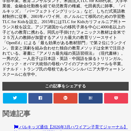
学部卒業。教育コンサルタント。米国法人TLC for Kids代表。大学卒
業後、金融会社勤務を経て幼児教育の権威、七田眞氏に師事。「パ
ルキッズ」「パーフェクトイングリッシュ」など、しちだ式英語教
材制作に従事。2001年ハワイ州、ホノルルにて移民のための学習塾
TLC for Kidsを設立。2015年にはTLC for Kidsカリフォルニア州トー
ランス校を設立。アジア諸国からの移民子弟を中心に4000名以上の
子どもの教育に携わる。同氏が手掛けたフォニックス教材は全米で
２５万人の教師が加盟するアメリカ最大の教育リソースサイト
「OpenEd」による「最も効果がある教材部門」で第２位にランクイ
ン。音楽と演劇を組み合わせた独自の教育メソッドは全米で注目さ
れている。著書に『アメリカ最先端の英語習得法』（現代書林）。
一男の父。一人息子は日本語・英語・中国語を操るトリリンガル。
バラック・オバマ大統領の母校ハワイのプナホウスクールを卒業。
ドナルド・トランプ氏の母校であるペンシルバニア大学ウォートン
スクールに在学中。
この記事をシェアする
B!
関連記事
パルキッズ通信【2026年3月ハワイアン子育てジャーナル】