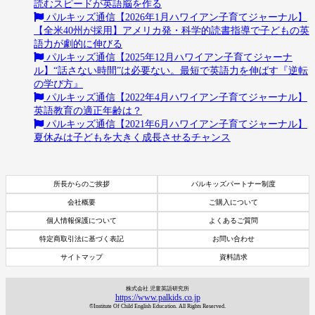
読むスピードが英語脳を作る
パルキッズ通信【2026年1月ハワイアン子育てジャーナル】
【全米40州が採用】アメリカ発・科学的読書指導で子どもの英
語力が劇的に伸びる
パルキッズ通信【2025年12月ハワイアン子育てジャーナ
ル】“話さない時間”は必要ない。最短で英語力を伸ばす『逆転
の学び方』
パルキッズ通信【2022年4月ハワイアン子育てジャーナル】
英語教育の適正年齢は？
パルキッズ通信【2021年6月ハワイアン子育てジャーナル】
夏休みは子どもを大きく成長させるチャンス
所長からのご挨拶
パルキッズパートナー制度
会社概要
ご購入について
個人情報保護について
よくあるご質問
特定商取引法に基づく表記
お問い合わせ
サイトマップ
資料請求
資料請求
株式会社 児童英語研究所
7日間体験レッスン
https://www.palkids.co.jp
付き
©Institute Of Child English Education. All Rights Reserved.