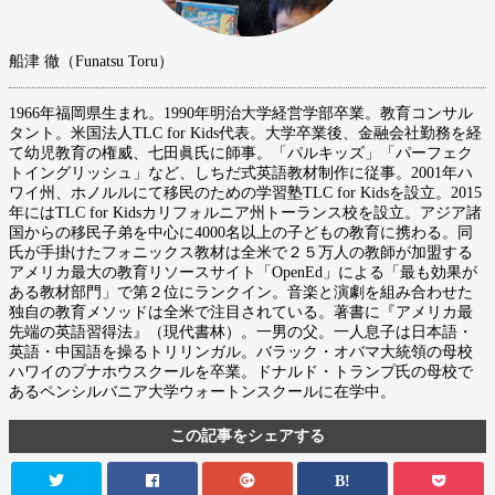
船津 徹（Funatsu Toru）
1966年福岡県生まれ。1990年明治大学経営学部卒業。教育コンサル
タント。米国法人TLC for Kids代表。大学卒業後、金融会社勤務を経
て幼児教育の権威、七田眞氏に師事。「パルキッズ」「パーフェク
トイングリッシュ」など、しちだ式英語教材制作に従事。2001年ハ
ワイ州、ホノルルにて移民のための学習塾TLC for Kidsを設立。2015
年にはTLC for Kidsカリフォルニア州トーランス校を設立。アジア諸
国からの移民子弟を中心に4000名以上の子どもの教育に携わる。同
氏が手掛けたフォニックス教材は全米で２５万人の教師が加盟する
アメリカ最大の教育リソースサイト「OpenEd」による「最も効果が
ある教材部門」で第２位にランクイン。音楽と演劇を組み合わせた
独自の教育メソッドは全米で注目されている。著書に『アメリカ最
先端の英語習得法』（現代書林）。一男の父。一人息子は日本語・
英語・中国語を操るトリリンガル。バラック・オバマ大統領の母校
ハワイのプナホウスクールを卒業。ドナルド・トランプ氏の母校で
あるペンシルバニア大学ウォートンスクールに在学中。
この記事をシェアする
B!