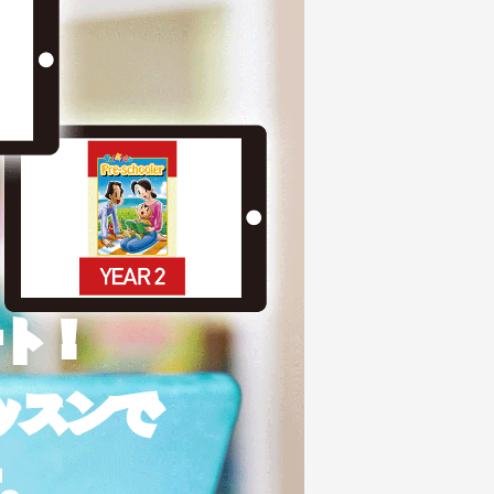
ート！
ッスンで
。