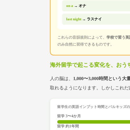
on a
→
オナ
last night
→
ラスナイ
これらの音韻規則によって、
学校で習う英
のみ自然に習得できるものです。
海外留学で起こる変化を、おう
人の脳は、
1,000〜3,000時間と
取れるようになります。しかしこれだ
留学生の英語インプット時間とパルキッズ
留学 3〜4か月
留学 約1年間