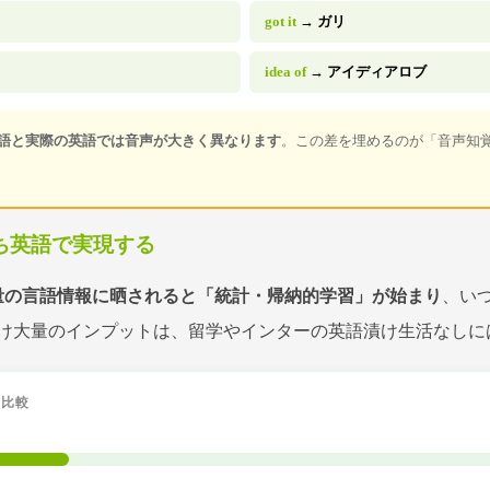
got it
→
ガリ
idea of
→
アイディアロブ
語と実際の英語では音声が大きく異なります
。この差を埋めるのが「音声知
ち英語で実現する
いう大量の言語情報に晒されると「統計・帰納的学習」が始まり
、い
け大量のインプットは、留学やインターの英語漬け生活なしに
の比較