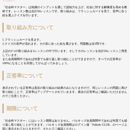
ください。
「社会科マスター」は知識のインプットを通して認知力を上げ、社会に対する解像度を高める教
材です。レッスン数は合計50レッスンです。取り組みは、フラッシュカードを見て、音声に合う
絵を選ぶクイズを行います。
取り組み方について
1.フラッシュカードを見ます。
2.クイズの音声が流れます。その音に合った絵を選びます。問題数は全5問です。
上記の2つの取り組みを1レッスンの中で行います。そしてそのレッスンを合計50レッスンご用意
しています。
また会員期間中であれば何度でも繰り返し取り組むことができますので、すべての正答率が
100%になることを目指してがんばってみましょう。
正答率について
表示されている正答率は直近の取り組みの結果のみになりますので、同じレッスンの問題に再び
取り組むことで、正答率はアップデートされていきます。過去の正答率はご確認いただけません
のでご注意ください。
期限について
「社会科マスター」にはレッスン期限はありません。パルキッズ会員期間中であれば何度でも繰
り返し取り組むことができます。パルキッズ会員期限はログイン後「Palkids CLUB」のページ上
部に表示されておりますので、そちらでご確認ください。