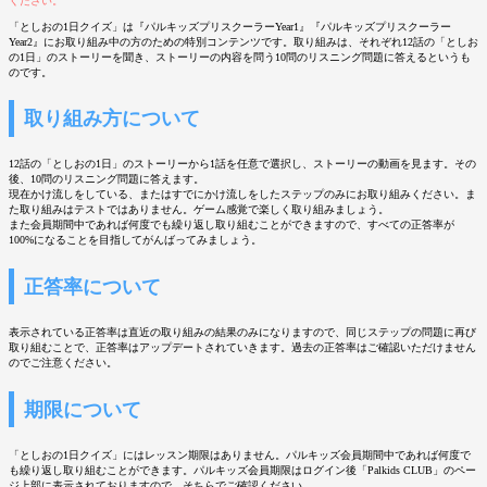
ください。
「としおの1日クイズ」は『パルキッズプリスクーラーYear1』『パルキッズプリスクーラー
Year2』にお取り組み中の方のための特別コンテンツです。取り組みは、それぞれ12話の「としお
の1日」のストーリーを聞き、ストーリーの内容を問う10問のリスニング問題に答えるというも
のです。
取り組み方について
12話の「としおの1日」のストーリーから1話を任意で選択し、ストーリーの動画を見ます。その
後、10問のリスニング問題に答えます。
現在かけ流しをしている、またはすでにかけ流しをしたステップのみにお取り組みください。ま
た取り組みはテストではありません。ゲーム感覚で楽しく取り組みましょう。
また会員期間中であれば何度でも繰り返し取り組むことができますので、すべての正答率が
100%になることを目指してがんばってみましょう。
正答率について
表示されている正答率は直近の取り組みの結果のみになりますので、同じステップの問題に再び
取り組むことで、正答率はアップデートされていきます。過去の正答率はご確認いただけません
のでご注意ください。
期限について
「としおの1日クイズ」にはレッスン期限はありません。パルキッズ会員期間中であれば何度で
も繰り返し取り組むことができます。パルキッズ会員期限はログイン後「Palkids CLUB」のペー
ジ上部に表示されておりますので、そちらでご確認ください。