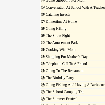
④ Going Shopping For Mom
⑤ Conversation At School With A Teacher
⑥ Catching Insects
⑦ Dinnertime At Home
⑧ Going Hiking
⑨ The Snow Fight
⑩ The Amusement Park
⑪ Cooking With Mom
⑫ Shopping For Mother’s Day
⑬ Telephone Call To A Friend
⑭ Going To The Restaurant
⑮ The Birthday Party
⑯ Going Fishing And Having A Barbecue
⑰ The School Camping Trip
⑱ The Summer Festival