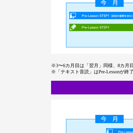
※3〜6カ月目は「翌月」同様、8カ月
※「テキスト音読」はPre-Lesson