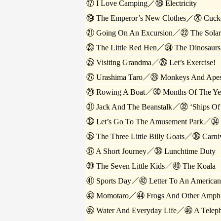
⑰ I Love Camping／⑱ Electricity
⑲ The Emperor’s New Clothes／⑳ Cucko
㉑ Going On An Excursion／㉒ The Solar
㉓ The Little Red Hen／㉔ The Dinosaurs O
㉕ Visiting Grandma／㉖ Let’s Exercise!
㉗ Urashima Taro／㉘ Monkeys And Apes 
㉙ Rowing A Boat／㉚ Months Of The Ye
㉛ Jack And The Beanstalk／㉜ ‘Ships Of 
㉝ Let’s Go To The Amusement Park／㉞ 
㉟ The Three Little Billy Goats／㊱ Carnivo
㊲ A Short Journey／㊳ Lunchtime Duty
㊴ The Seven Little Kids／㊵ The Koala
㊶ Sports Day／㊷ Letter To An American
㊸ Momotaro／㊹ Frogs And Other Amphi
㊺ Water And Everyday Life／㊻ A Telepho