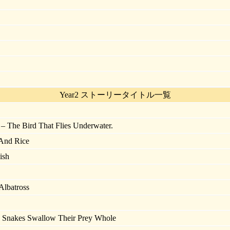
Year2 ストーリータイトル一覧
 The Bird That Flies Underwater.
And Rice
ish
lbatross
Snakes Swallow Their Prey Whole