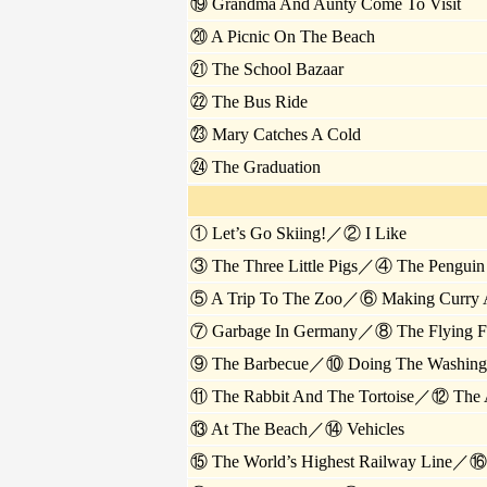
⑲ Grandma And Aunty Come To Visit
⑳ A Picnic On The Beach
㉑ The School Bazaar
㉒ The Bus Ride
㉓ Mary Catches A Cold
㉔ The Graduation
① Let’s Go Skiing!／② I Like
③ The Three Little Pigs／④ The Penguin –
⑤ A Trip To The Zoo／⑥ Making Curry 
⑦ Garbage In Germany／⑧ The Flying F
⑨ The Barbecue／⑩ Doing The Washing
⑪ The Rabbit And The Tortoise／⑫ The A
⑬ At The Beach／⑭ Vehicles
⑮ The World’s Highest Railway Line／⑯ 