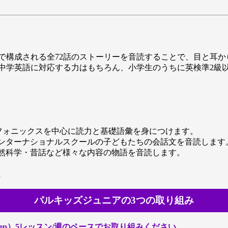
で構成される全72話のストーリーを音読することで、目と耳
中学英語に対応する力はもちろん、小学生のうちに英検準2級
基礎概念とフォニックスを中心に読力と基礎語彙を身につけます。
話収録。インターナショナルスクールの子どもたちの会話文を音読します
話収録。自然科学・昔話など様々な内容の物語を音読します。
。
パルキッズジュニアの3つの取り組み
tep）5レッスン/週のペースでお取り組みください。