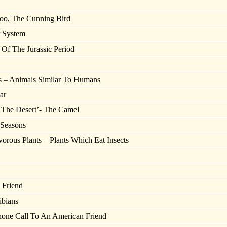
o, The Cunning Bird
 System
f The Jurassic Period
– Animals Similar To Humans
ar
The Desert’- The Camel
Seasons
rous Plants – Plants Which Eat Insects
 Friend
bians
ne Call To An American Friend