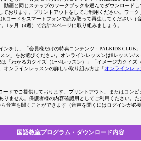
、動画と同じステップのワークブックを選んでダウンロードし
供しております。プリントアウトをしてご利用ください。ワーク
QRコードをスマートフォンで読み取って再生してください（
。1ヶ月（4週）で合計24ページに取り組みましょう。
）
ンをし、「会員様だけの特典コンテンツ：PALKIDS CLU
スン」をお選びください。オンラインレッスンは8レッスン/ステ
成は「わかる力クイズ（1〜4レッスン）」「イメージ力クイズ（
す。オンラインレッスンの詳しい取り組み方は「
オンラインレッ
ンロードでご提供しております。プリントアウト、またはコンピ
ありません。保護者様の内容確認用としてご利用ください。た
から音声を聞くことができます（音声を聞くにはログインが必
国語教室プログラム・ダウンロード内容