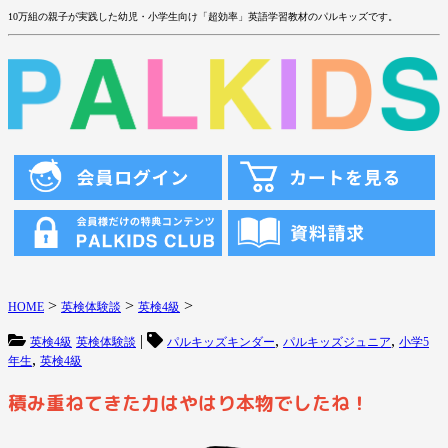
10万組の親子が実践した幼児・小学生向け「超効率」英語学習教材のパルキッズです。
>
>
>
HOME
英検体験談
英検4級
|
,
,
英検4級
英検体験談
パルキッズキンダー
パルキッズジュニア
小学5
,
年生
英検4級
積み重ねてきた力はやはり本物でしたね！