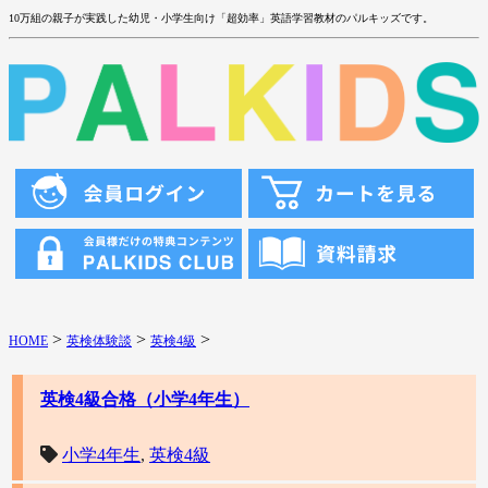
10万組の親子が実践した幼児・小学生向け「超効率」英語学習教材のパルキッズです。
>
>
>
HOME
英検体験談
英検4級
英検4級合格（小学4年生）
小学4年生
,
英検4級