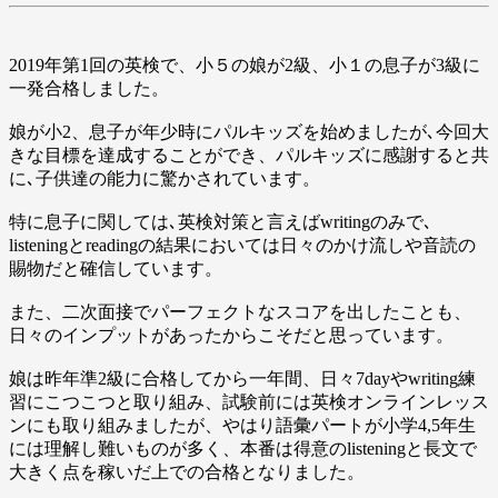
2019年第1回の英検で、小５の娘が2級、小１の息子が3級に
一発合格しました。
娘が小2、息子が年少時にパルキッズを始めましたが､今回大
きな目標を達成することができ、パルキッズに感謝すると共
に､子供達の能力に驚かされています。
特に息子に関しては､英検対策と言えばwritingのみで､
listeningとreadingの結果においては日々のかけ流しや音読の
賜物だと確信しています。
また、二次面接でパーフェクトなスコアを出したことも、
日々のインプットがあったからこそだと思っています。
娘は昨年準2級に合格してから一年間、日々7dayやwriting練
習にこつこつと取り組み、試験前には英検オンラインレッス
ンにも取り組みましたが、やはり語彙パートが小学4,5年生
には理解し難いものが多く、本番は得意のlisteningと長文で
大きく点を稼いだ上での合格となりました。