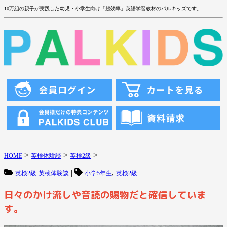
10万組の親子が実践した幼児・小学生向け「超効率」英語学習教材のパルキッズです。
>
>
>
HOME
英検体験談
英検2級
|
,
英検2級
英検体験談
小学5年生
英検2級
日々のかけ流しや音読の賜物だと確信していま
す。