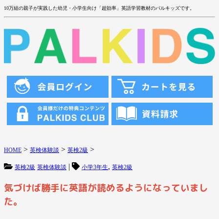
10万組の親子が実践した幼児・小学生向け「超効率」英語学習教材のパルキッズです。
>
>
>
HOME
英検体験談
英検2級
|
,
英検2級
英検体験談
小学3年生
英検2級
気づけば勝手に英語が読めるようになっていまし
た。