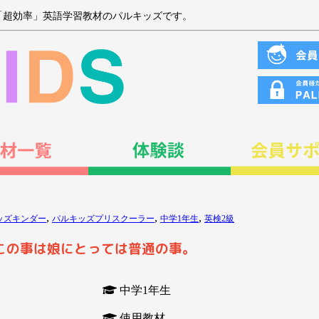
「超効率」英語学習教材のパルキッズです。
,
,
,
ッズキンダー
パルキッズプリスクーラー
中学1年生
英検2級
この事は娘にとっては普通の事。
中学1年生
使用教材