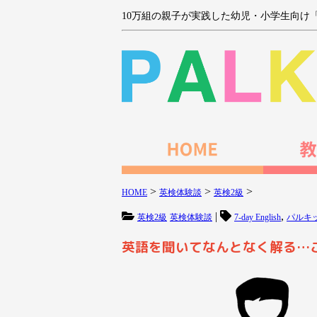
10万組の親子が実践した幼児・小学生向け
>
>
>
HOME
英検体験談
英検2級
|
,
英検2級
英検体験談
7-day English
パルキ
英語を聞いてなんとなく解る…