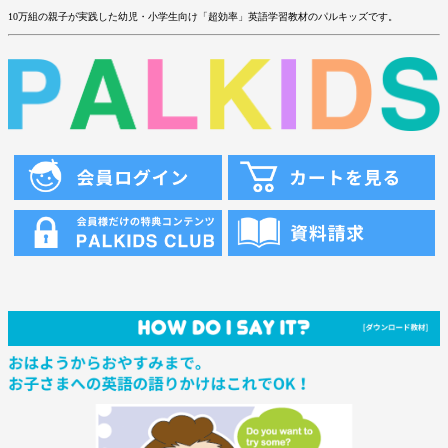
10万組の親子が実践した幼児・小学生向け「超効率」英語学習教材のパルキッズです。