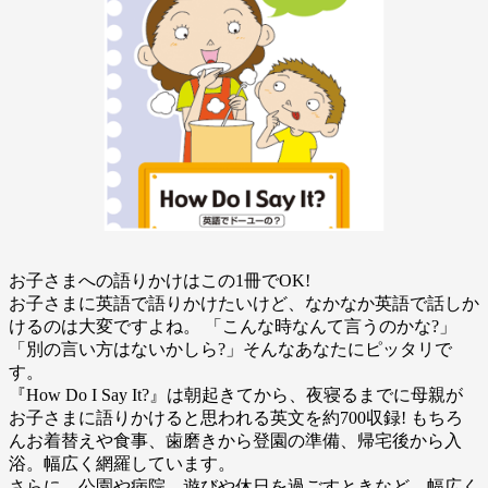
お子さまへの語りかけはこの1冊でOK!
お子さまに英語で語りかけたいけど、なかなか英語で話しか
けるのは大変ですよね。 「こんな時なんて言うのかな?」
「別の言い方はないかしら?」そんなあなたにピッタリで
す。
『How Do I Say It?』は朝起きてから、夜寝るまでに母親が
お子さまに語りかけると思われる英文を約700収録! もちろ
んお着替えや食事、歯磨きから登園の準備、帰宅後から入
浴。幅広く網羅しています。
さらに、公園や病院、遊びや休日を過ごすときなど、幅広く