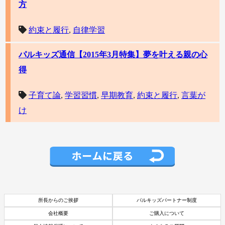
方
約束と履行
,
自律学習
パルキッズ通信【2015年3月特集】夢を叶える親の心
得
子育て論
,
学習習慣
,
早期教育
,
約束と履行
,
言葉が
け
所長からのご挨拶
パルキッズパートナー制度
会社概要
ご購入について