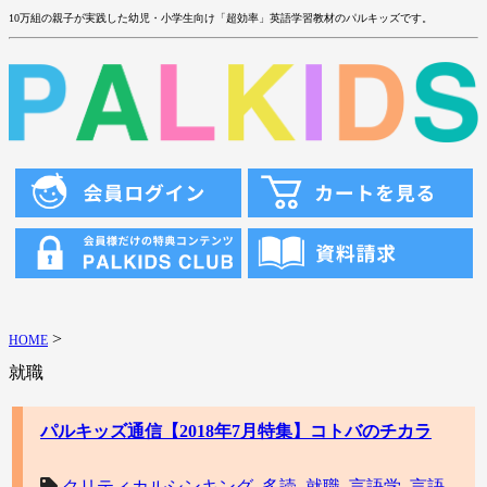
10万組の親子が実践した幼児・小学生向け「超効率」英語学習教材のパルキッズです。
>
HOME
就職
パルキッズ通信【2018年7月特集】コトバのチカラ
クリティカルシンキング
,
多読
,
就職
,
言語学
,
言語