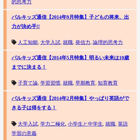
的思考力
パルキッズ通信【2014年9月特集】子どもの将来、出
力が決め手!!
人工知能
,
大学入試
,
就職
,
発信力
,
論理的思考力
パルキッズ通信【2014年5月特集】明るい未来は10歳
までに決まる！
子育て論
,
学習習慣
,
就職
,
早期教育
,
知育教育
パルキッズ通信【2014年2月特集】やっぱり英語がで
きる子は得をする！
大学入試
,
学力二極化
,
小学生と中学生
,
就職
,
英語
学習の意義