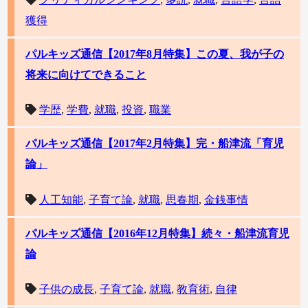
獲得
パルキッズ通信【2017年8月特集】この夏、我が子の
将来に向けてできること
学歴
,
学費
,
就職
,
投資
,
職業
パルキッズ通信【2017年2月特集】完・船津流「育児
論」
人工知能
,
子育て論
,
就職
,
思春期
,
金銭事情
パルキッズ通信【2016年12月特集】続々・船津流育児
論
子供の成長
,
子育て論
,
就職
,
教育術
,
自律