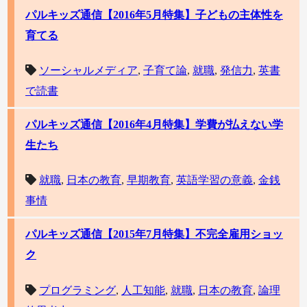
パルキッズ通信【2016年5月特集】子どもの主体性を
育てる
ソーシャルメディア
,
子育て論
,
就職
,
発信力
,
英書
で読書
パルキッズ通信【2016年4月特集】学費が払えない学
生たち
就職
,
日本の教育
,
早期教育
,
英語学習の意義
,
金銭
事情
パルキッズ通信【2015年7月特集】不完全雇用ショッ
ク
プログラミング
,
人工知能
,
就職
,
日本の教育
,
論理