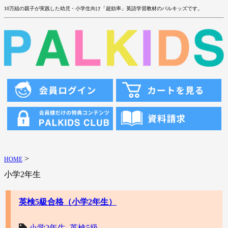
10万組の親子が実践した幼児・小学生向け「超効率」英語学習教材のパルキッズです。
>
HOME
小学2年生
英検5級合格（小学2年生）
小学2年生
,
英検5級