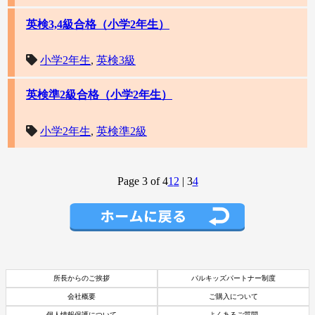
英検3,4級合格（小学2年生）
小学2年生
,
英検3級
英検準2級合格（小学2年生）
小学2年生
,
英検準2級
Page 3 of 4
1
2
|
3
4
所長からのご挨拶
パルキッズパートナー制度
会社概要
ご購入について
個人情報保護について
よくあるご質問