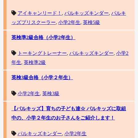
アイキャンリード！
,
パルキッズキンダー
,
パルキ
ッズプリスクーラー
,
小学2年生
,
英検5級
英検準2級合格（小学2年生）
トーキングトレーナー
,
パルキッズキンダー
,
小学2
年生
,
英検準2級
英検3級合格（小学２年生）
小学2年生
,
英検3級
【パルキッズ】育ちの子ども達☆ パルキッズに取組
中の、小学２年生のお子さんをご紹介します！
パルキッズキンダー
,
小学2年生