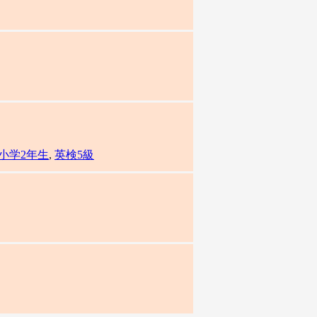
小学2年生
,
英検5級