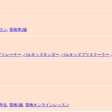
スン
,
英検準2級
グトレーナー
,
パルキッズキンダー
,
パルキッズプリスクーラー
,
2年生
,
英検5級
,
英検オンラインレッスン