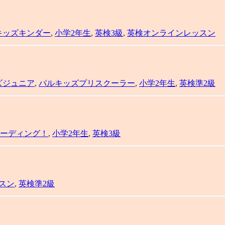
キッズキンダー
,
小学2年生
,
英検3級
,
英検オンラインレッスン
ズジュニア
,
パルキッズプリスクーラー
,
小学2年生
,
英検準2級
ーディング！
,
小学2年生
,
英検3級
スン
,
英検準2級