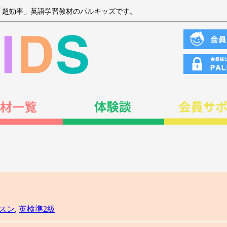
「超効率」英語学習教材のパルキッズです。
スン
,
英検準2級