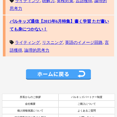
ライティング
,
聴解力
,
英検対策
,
言語獲得
,
論理的
思考力
パルキッズ通信【2015年6月特集】書く学習 ただ書い
ても身につかない！
ライティング
,
リスニング
,
英語のイメージ回路
,
言
語獲得
,
論理的思考力
所長からのご挨拶
パルキッズパートナー制度
会社概要
ご購入について
個人情報保護について
よくあるご質問