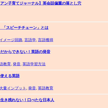
ワイアン子育てジャーナル】英会話偏重の落とし穴
集】「スピーチチェーン」とは
イメージ回路
,
言語学
,
言語獲得
集】だからできない！英語の発音
語教育
,
発音
,
英語学習方法
】使える英語
大量インプット
,
発音
,
英語教育
集】生き残れない！口べたな日本人