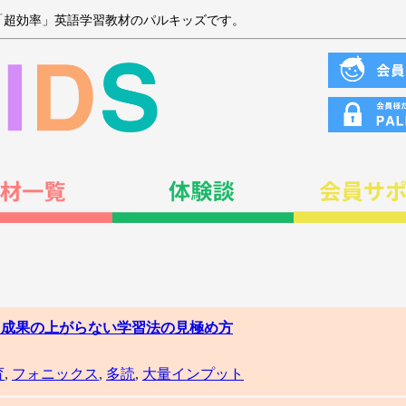
「超効率」英語学習教材のパルキッズです。
集】成果の上がらない学習法の見極め方
育
,
フォニックス
,
多読
,
大量インプット