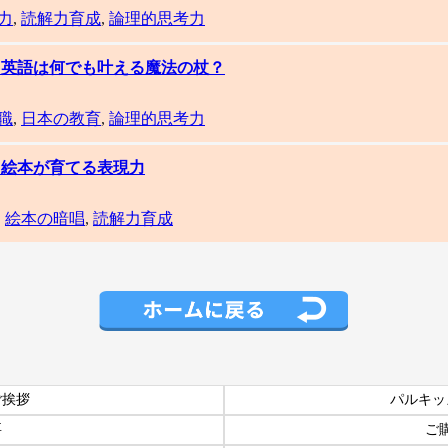
力
,
読解力育成
,
論理的思考力
集】英語は何でも叶える魔法の杖？
職
,
日本の教育
,
論理的思考力
】絵本が育てる表現力
,
絵本の暗唱
,
読解力育成
ご挨拶
パルキッ
要
ご