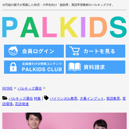
10万組の親子が実践した幼児・小学生向け「超効率」英語学習教材のパルキッズです。
>
>
HOME
パルキッズ通信
|
,
,
,
パルキッズ通信
特集
バイリンガル教育
大量インプット
英語教育
英
,
語環境
言語発達