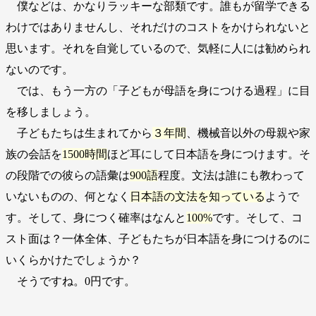
僕などは、かなりラッキーな部類です。誰もが留学できる
わけではありませんし、それだけのコストをかけられないと
思います。それを自覚しているので、気軽に人には勧められ
ないのです。
では、もう一方の「子どもが母語を身につける過程」に目
を移しましょう。
子どもたちは生まれてから
３年間
、機械音以外の母親や家
族の会話を
1500時間
ほど耳にして日本語を身につけます。そ
の段階での彼らの語彙は
900語
程度。文法は誰にも教わって
いないものの、何となく
日本語の文法を知っている
ようで
す。そして、身につく確率はなんと
100%
です。そして、コ
スト面は？一体全体、子どもたちが日本語を身につけるのに
いくらかけたでしょうか？
そうですね。0円です。