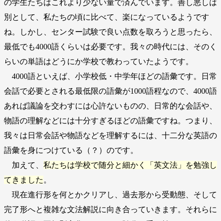
の学生たちはこれより少ない量で済んでいます。善し悪しは
別として、私たちの頃に比べて、楽になっているようです
ね。しかし、センター試験で良い点数を取ろうと思ったら、
最低でも4000語くらいは必要です。我々の時代には、そのく
らいの単語はどうにか学校で教わっていたようです。
4000語といえば、小学校低・中学年ほどの語彙です。日常
会話で必要とされる最低限の語彙が1000語程なので、4000語
あれば議論を交わすには心許ないものの、日常的な会話や、
物語の理解などには十分すぎるほどの語彙ですね。つまり、
我々は日常会話や物語などを理解するには、十二分な英語の
語彙を身につけている（？）のです。
加えて、
私たちは学校で随分と細かく「英文法」を勉強し
てきました
。
現在進行形を何とかクリアし、過去形から受動態、そして
完了形へと複雑な文法解説に向き合っていきます。それらに