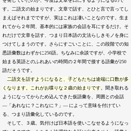
を発していたのが、今度は文章を口にするようになるので
す。二語文の始まりです。文章で話す、とひと言で言ってし
まえばそれまでですが、実はこれは凄いことなのです。生ま
れてから２年間、基本的には家族の会話を耳にするだけ。そ
れだけで文章を話す、つまり日本語の文法らしきモノを身に
つけてしまうのです。さらにすごいことに、この段階での知
悉語彙数はわずかに250語。ちなみに余談ですが、小学校で
始まる英語とのふれあいの時間の２年間で接する語彙が250
語だそうです。
二語文を話すようになると、子どもたちは途端に口数が多
くなります。これがお喋りな２歳の始まりです
。聞き取れる
ようになってからため込んできた仮語彙を、周囲との会話
―「あれなに？これなに？」― によって意味を付けてい
る、つまり語彙化しているのです。
そして、３歳。気付けば日本語を使いこなせるようになっ