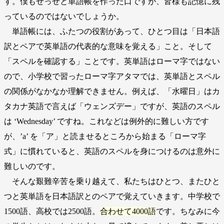
す。僕もせっせと単語帳を作った口ですが、皆様も記憶に残
っているのではないでしょうか。
単語帳には、ふたつの役割があって、ひとつ目は「日本語
訳とペアで英単語の代表的な意味を覚える」こと。そして
「スペルを確認する」ことです。英単語はローマ字ではない
ので、小学校で習ったローマ字アタマでは、英単語とスペル
の関係がなかなか理解できません。例えば、「水曜日」はカ
タカナ英語で言えば「ウェンズデー」ですが、英語のスペル
は ‘Wednesday’ ですね。これなどは例外的に難しい方です
が、’a’ を「ア」と読ませるところから始まる「ローマ字
式」に慣れていると、英語のスペルを身につけるのは意外に
難しいのです。
そんな艱難辛苦を乗り越えて、私たちはひとつ、またひと
つと英単語を日本語訳とのペアで覚えていきます。中学校で
1500語、高校では2500語。
合わせて4000語
です。ちなみに今