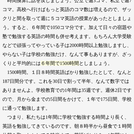
時間換算に話を戻しましょう。公立で週3コマ、私立で週7
コマ。高校へ行けばもっと英語のコマ数は増えるので、ザッ
クリと間を取って週に５コマ英語の授業があったとしましょ
う。すると、６年間で1050コマ分です。加えて日々の宿題や
塾で勉強する英語の時間も併せ考えます。もちろん大学受験
などで頑張ってやっている子は2000時間以上勉強しますし、
やらない子は学校の勉強だけ、なんて事もありますが、ざっ
くりと平均的には
６年間で1500時間
としましょう。
1500時間。１日８時間英語ばかり勉強したとして、なんと
187日間分です。これを30日で割って半年、なんて数字では
ありませんよ。学校教育での1年間は35週です。週休2日です
ので、月から金までの5日間をかけて、１年で175日間、学校
に通って勉強します。
つまり、私たちは1年間に学校で勉強する時間より長く、
英語を勉強してきているのです。朝８時半から昼食で１時間