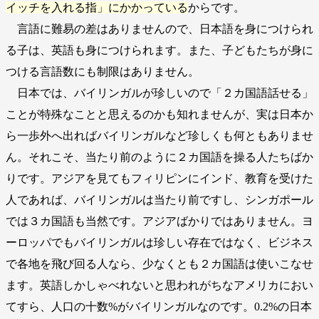
イッチを入れる指」にかかっている
からです。
言語に難易の差はありませんので、日本語を身につけられ
る子は、英語も身につけられます。また、子どもたちが身に
つける言語数にも制限はありません。
日本では、バイリンガルが珍しいので「２カ国語話せる」
ことが特殊なことと思えるのかも知れませんが、実は日本か
ら一歩外へ出ればバイリンガルなど珍しくも何ともありませ
ん。それこそ、当たり前のように２カ国語を操る人たちばか
りです。アジアを見てもフィリピンにインド、教育を受けた
人であれば、バイリンガルは当たり前ですし、シンガポール
では３カ国語も当然です。アジアばかりではありません。ヨ
ーロッパでもバイリンガルは珍しい存在ではなく、ビジネス
で各地を飛び回る人なら、少なくとも２カ国語は使いこなせ
資料請求
ます。英語しかしゃべれないと思われがちなアメリカにおい
7日間体験レッスン
付き
てすら、人口の十数%がバイリンガルなのです。0.2%の日本