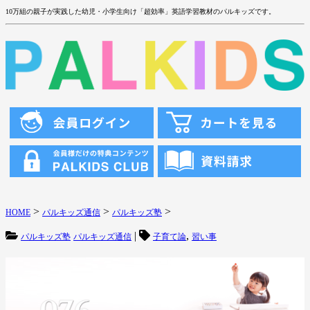
10万組の親子が実践した幼児・小学生向け「超効率」英語学習教材のパルキッズです。
>
>
>
HOME
パルキッズ通信
パルキッズ塾
|
,
パルキッズ塾
パルキッズ通信
子育て論
習い事