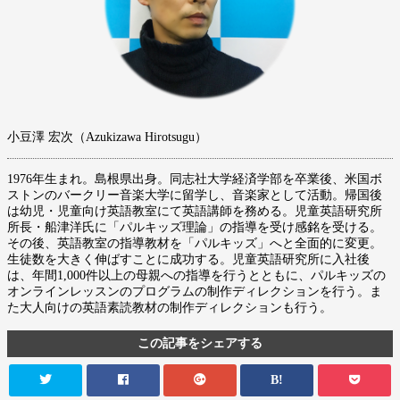
小豆澤 宏次（Azukizawa Hirotsugu）
1976年生まれ。島根県出身。同志社大学経済学部を卒業後、米国ボ
ストンのバークリー音楽大学に留学し、音楽家として活動。帰国後
は幼児・児童向け英語教室にて英語講師を務める。児童英語研究所
所長・船津洋氏に「パルキッズ理論」の指導を受け感銘を受ける。
その後、英語教室の指導教材を「パルキッズ」へと全面的に変更。
生徒数を大きく伸ばすことに成功する。児童英語研究所に入社後
は、年間1,000件以上の母親への指導を行うとともに、パルキッズの
オンラインレッスンのプログラムの制作ディレクションを行う。ま
た大人向けの英語素読教材の制作ディレクションも行う。
この記事をシェアする
B!