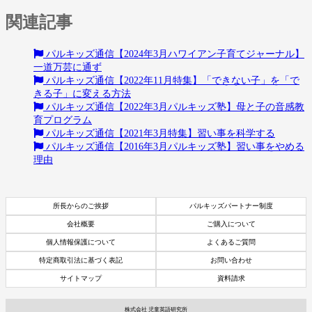
関連記事
パルキッズ通信【2024年3月ハワイアン子育てジャーナル】
一道万芸に通ず
パルキッズ通信【2022年11月特集】「できない子」を「で
きる子」に変える方法
パルキッズ通信【2022年3月パルキッズ塾】母と子の音感教
育プログラム
パルキッズ通信【2021年3月特集】習い事を科学する
パルキッズ通信【2016年3月パルキッズ塾】習い事をやめる
理由
所長からのご挨拶
パルキッズパートナー制度
会社概要
ご購入について
個人情報保護について
よくあるご質問
特定商取引法に基づく表記
お問い合わせ
サイトマップ
資料請求
株式会社 児童英語研究所