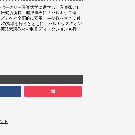
のバークリー音楽大学に留学し、音楽家とし
語研究所所長・船津洋氏に「パルキッズ理
ッズ」へと全面的に変更。生徒数を大きく伸
親への指導を行うとともに、パルキッズのオン
の英語素読教材の制作ディレクションも行
イント