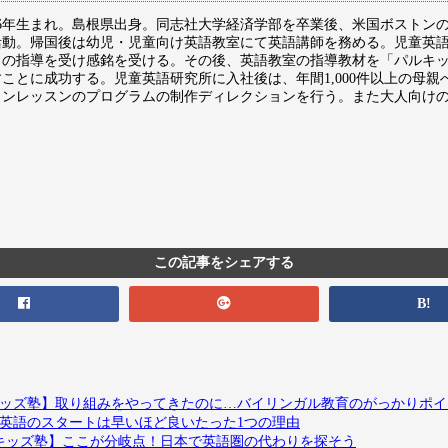
976年生まれ。島根県出身。同志社大学経済学部を卒業後、米国ボストン
活動。帰国後は幼児・児童向け英語教室にて英語講師を務める。児童英
」の指導を受け感銘を受ける。その後、英語教室の指導教材を「パルキ
すことに成功する。児童英語研究所に入社後は、年間1,000件以上の母
インレッスンのプログラムの制作ディレクションを行う。また大人向け
。
この記事をシェアする
B!
ルキッズ塾】取り組みをやってきたのに…バイリンガル教育のがっかりポ
】英語のスタートは早いほど良いたった1つの理由
パルキッズ塾】ここが分岐点！日本で英語圏の代わりを探そう