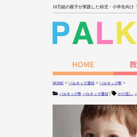
10万組の親子が実践した幼児・小学生向け
>
>
>
HOME
パルキッズ通信
パルキッズ塾
|
,
パルキッズ塾
パルキッズ通信
かけ流し