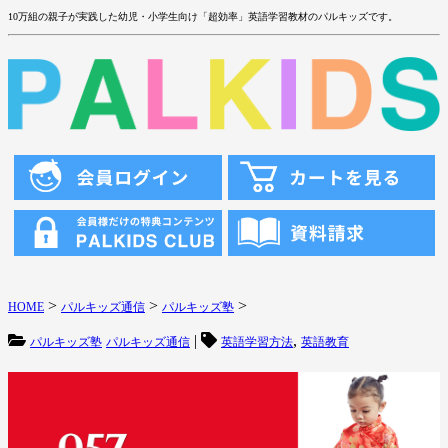
10万組の親子が実践した幼児・小学生向け「超効率」英語学習教材のパルキッズです。
>
>
>
HOME
パルキッズ通信
パルキッズ塾
|
,
パルキッズ塾
パルキッズ通信
英語学習方法
英語教育