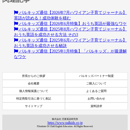
パルキッズ通信【2026年7月ハワイアン子育てジャーナル】
英語が読める！成功体験を積む
パルキッズ通信【2026年6月特集】おうち英語が最強なワケ
パルキッズ通信【2025年8月ハワイアン子育てジャーナル】
おうち英語を成功させる方法 その3
パルキッズ通信【2025年6月ハワイアン子育てジャーナル】
おうち英語を成功させる秘訣
パルキッズ通信【2025年1月特集】「パルキッズ」が最適解
なワケ
所長からのご挨拶
パルキッズパートナー制度
会社概要
ご購入について
個人情報保護について
よくあるご質問
特定商取引法に基づく表記
お問い合わせ
サイトマップ
資料請求
株式会社 児童英語研究所
https://www.palkids.co.jp
©Institute Of Child English Education. All Rights Reserved.