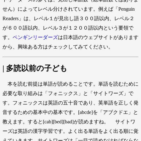
せん）によってレベル分けされています。例えば「Penguin
Readers」は、レベル１が見出し語３００語以内、レベル２
が６００語以内、レベル３が１２００語以内という要領で
す。
ペンギンリーダーズ
は日本語のウェブサイトがあります
から、興味ある方はチェックしてみてください。
| 多読以前の子ども
本を読む前提は単語が読めることです。単語を読むために
必要な取り組みは「フォニックス」と「サイトワーズ」で
す。フォニックスは英語の五十音であり、英単語を正しく発
音するための基本中の基本です。[abcde]を「アブクドエ」と
教えます。すると[cab][bed][bad]が読めますね。 サイトワ
ーズは英語の漢字学習です。よく出る単語をよく出る順に覚
えていきます。サイトワーズは「一目で読めなければならな