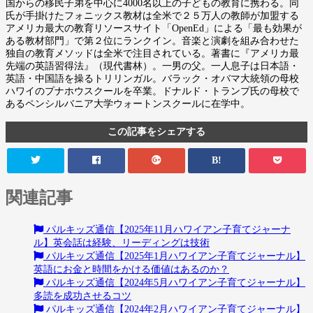
国からの移民子弟を中心に4000名以上の子どもの教育に携わる。同
氏が手掛けたフォニックス教材は全米で２５万人の教師が加盟する
アメリカ最大の教育リソースサイト「OpenEd」による「最も効果が
ある教材部門」で第２位にランクイン。音楽と演劇を組み合わせた
独自の教育メソッドは全米で注目されている。著書に『アメリカ最
先端の英語習得法』（現代書林）。一男の父。一人息子は日本語・
英語・中国語を操るトリリンガル。バラック・オバマ大統領の母校
ハワイのプナホウスクールを卒業。ドナルド・トランプ氏の母校で
あるペンシルバニア大学ウォートンスクールに在学中。
この記事をシェアする
B!
関連記事
パルキッズ通信【2025年11月ハワイアン子育てジャーナ
ル】英会話は経験、リーディングは技術
パルキッズ通信【2025年1月ハワイアン子育てジャーナル】
英語にお金と時間をかける価値はあるのか？
パルキッズ通信【2024年5月ハワイアン子育てジャーナル】
多読を成功させるコツ
パルキッズ通信【2024年2月ハワイアン子育てジャーナル】