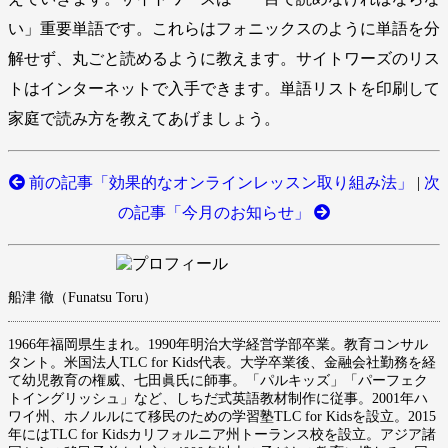
い」重要単語です。これらはフォニックスのように単語を分
解せず、丸ごと読めるように教えます。サイトワーズのリス
トはインターネットで入手できます。単語リストを印刷して
家庭で読み方を教えてあげましょう。
前の記事「効果的なオンラインレッスン取り組み法」
|
次
の記事「今月のお知らせ」
船津 徹（Funatsu Toru）
1966年福岡県生まれ。1990年明治大学経営学部卒業。教育コンサル
タント。米国法人TLC for Kids代表。大学卒業後、金融会社勤務を経
て幼児教育の権威、七田眞氏に師事。「パルキッズ」「パーフェク
トイングリッシュ」など、しちだ式英語教材制作に従事。2001年ハ
ワイ州、ホノルルにて移民のための学習塾TLC for Kidsを設立。2015
年にはTLC for Kidsカリフォルニア州トーランス校を設立。アジア諸