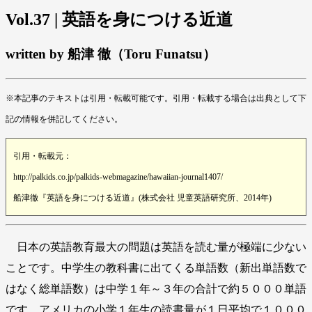
Vol.37 | 英語を身につける近道
written by 船津 徹（Toru Funatsu）
※本記事のテキストは引用・転載可能です。引用・転載する場合は出典として下
記の情報を併記してください。
引用・転載元：
http://palkids.co.jp/palkids-webmagazine/hawaiian-journal1407/
船津徹『英語を身につける近道』(株式会社 児童英語研究所、2014年)
日本の英語教育最大の問題は英語を読む量が極端に少ない
ことです。中学生の教科書に出てくる単語数（新出単語数で
はなく総単語数）は中学１年～３年の合計で約５０００単語
です。アメリカの小学１年生の読書量が１日平均で１０００