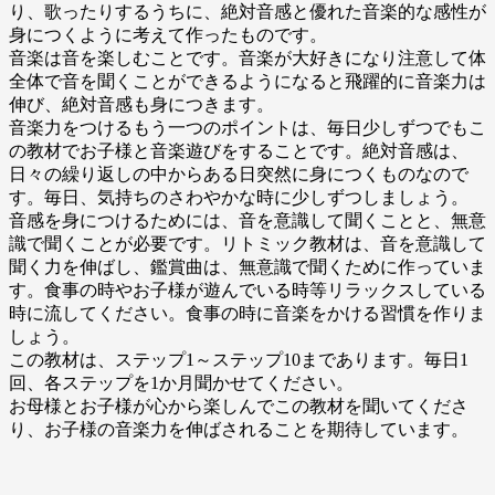
り、歌ったりするうちに、絶対音感と優れた音楽的な感性が
身につくように考えて作ったものです。
音楽は音を楽しむことです。音楽が大好きになり注意して体
全体で音を聞くことができるようになると飛躍的に音楽力は
伸び、絶対音感も身につきます。
音楽力をつけるもう一つのポイントは、毎日少しずつでもこ
の教材でお子様と音楽遊びをすることです。絶対音感は、
日々の繰り返しの中からある日突然に身につくものなので
す。毎日、気持ちのさわやかな時に少しずつしましょう。
音感を身につけるためには、音を意識して聞くことと、無意
識で聞くことが必要です。リトミック教材は、音を意識して
聞く力を伸ばし、鑑賞曲は、無意識で聞くために作っていま
す。食事の時やお子様が遊んでいる時等リラックスしている
時に流してください。食事の時に音楽をかける習慣を作りま
しょう。
この教材は、ステップ1～ステップ10まであります。毎日1
回、各ステップを1か月聞かせてください。
お母様とお子様が心から楽しんでこの教材を聞いてくださ
り、お子様の音楽力を伸ばされることを期待しています。