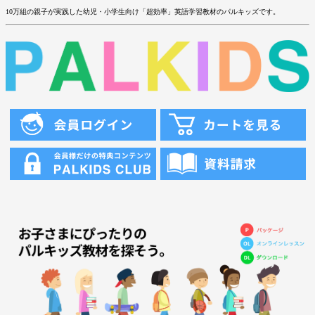
10万組の親子が実践した幼児・小学生向け「超効率」英語学習教材のパルキッズです。