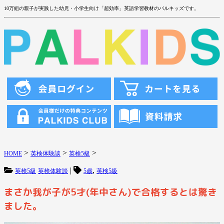
10万組の親子が実践した幼児・小学生向け「超効率」英語学習教材のパルキッズです。
>
>
>
HOME
英検体験談
英検5級
|
,
英検5級
英検体験談
5歳
英検5級
まさか我が子が5才(年中さん)で合格するとは驚き
ました。