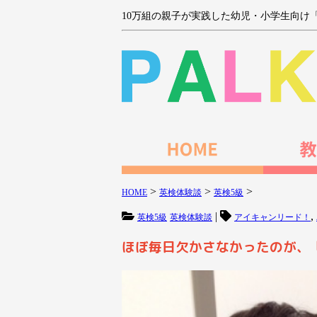
10万組の親子が実践した幼児・小学生向け
>
>
>
HOME
英検体験談
英検5級
|
,
英検5級
英検体験談
アイキャンリード！
ほぼ毎日欠かさなかったのが、