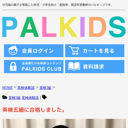
10万組の親子が実践した幼児・小学生向け「超効率」英語学習教材のパルキッズです。
>
>
>
HOME
英検体験談
英検5級
|
英検5級
英検体験談
英検五級に合格しました。